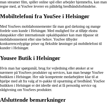
man streamer film, spiller online spil eller arbejder hjemmefra, kan man
regne med, at YouSee leverer en pålidelig bredbåndsforbindelse.
Mobiltelefoni fra YouSee i Helsingør
Med YouSees mobilabonnementer får man god dækning og mange
fordele som kunde i Helsingør. Med mulighed for at tilføje ekstra
datapakker eller internationale opkaldspakker kan man tilpasse sit
mobilabonnement efter sine behov. YouSee tilbyder
konkurrencedygtige priser og fleksible løsninger på mobiltelefoni til
kunder i Helsingør.
Yousee Butik i Helsingør
Hvis man har spørgsmål, brug for vejledning eller ønsker at se
nærmere på YouSees produkter og services, kan man besøge YouSee
butikken i Helsingør. Her står kompetente medarbejdere klar til at
hjælpe med alt fra valg af tv-pakke til opsætning af bredbånd. YouSee
butikken i Helsingør er det ideelle sted at få personlig service og
rådgivning om YouSees produkter.
Afsluttende bemærkninger