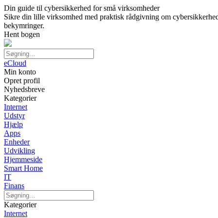
Din guide til cybersikkerhed for små virksomheder
Sikre din lille virksomhed med praktisk rådgivning om cybersikkerhed.
bekymringer.
Hent bogen
eCloud
Min konto
Opret profil
Nyhedsbreve
Kategorier
Internet
Udstyr
Hjælp
Apps
Enheder
Udvikling
Hjemmeside
Smart Home
IT
Finans
Kategorier
Internet