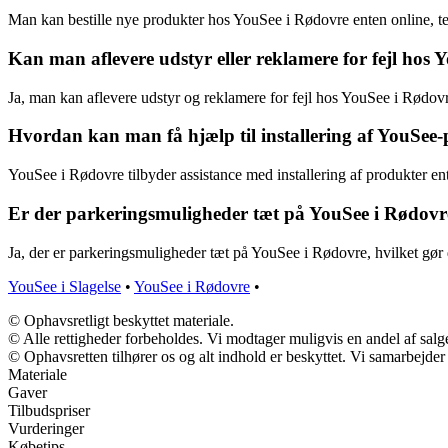
Man kan bestille nye produkter hos YouSee i Rødovre enten online, tel
Kan man aflevere udstyr eller reklamere for fejl hos
Ja, man kan aflevere udstyr og reklamere for fejl hos YouSee i Rødovr
Hvordan kan man få hjælp til installering af YouSee
YouSee i Rødovre tilbyder assistance med installering af produkter ent
Er der parkeringsmuligheder tæt på YouSee i Rødovr
Ja, der er parkeringsmuligheder tæt på YouSee i Rødovre, hvilket gør
YouSee i Slagelse
•
YouSee i Rødovre
•
© Ophavsretligt beskyttet materiale.
© Alle rettigheder forbeholdes. Vi modtager muligvis en andel af salge
© Ophavsretten tilhører os og alt indhold er beskyttet. Vi samarbejder
Materiale
Gaver
Tilbudspriser
Vurderinger
Købetips