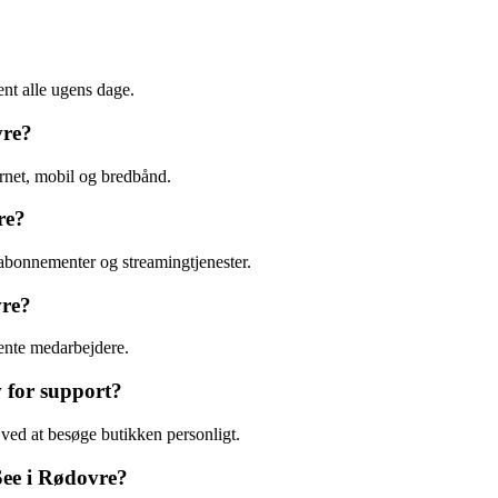
nt alle ugens dage.
vre?
ernet, mobil og bredbånd.
re?
abonnementer og streamingtjenester.
vre?
ente medarbejdere.
 for support?
ved at besøge butikken personligt.
See i Rødovre?