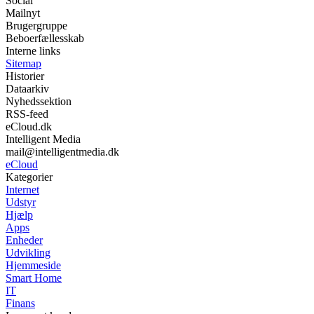
Social
Mailnyt
Brugergruppe
Beboerfællesskab
Interne links
Sitemap
Historier
Dataarkiv
Nyhedssektion
RSS-feed
eCloud.dk
Intelligent Media
mail@intelligentmedia.dk
eCloud
Kategorier
Internet
Udstyr
Hjælp
Apps
Enheder
Udvikling
Hjemmeside
Smart Home
IT
Finans