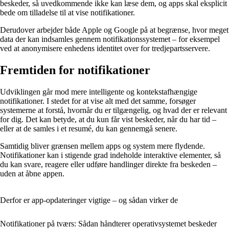
beskeder, så uvedkommende ikke kan læse dem, og apps skal eksplicit
bede om tilladelse til at vise notifikationer.
Derudover arbejder både Apple og Google på at begrænse, hvor meget
data der kan indsamles gennem notifikationssystemet – for eksempel
ved at anonymisere enhedens identitet over for tredjepartsservere.
Fremtiden for notifikationer
Udviklingen går mod mere intelligente og kontekstafhængige
notifikationer. I stedet for at vise alt med det samme, forsøger
systemerne at forstå, hvornår du er tilgængelig, og hvad der er relevant
for dig. Det kan betyde, at du kun får vist beskeder, når du har tid –
eller at de samles i et resumé, du kan gennemgå senere.
Samtidig bliver grænsen mellem apps og system mere flydende.
Notifikationer kan i stigende grad indeholde interaktive elementer, så
du kan svare, reagere eller udføre handlinger direkte fra beskeden –
uden at åbne appen.
Derfor er app‑opdateringer vigtige – og sådan virker de
Notifikationer på tværs: Sådan håndterer operativsystemet beskeder