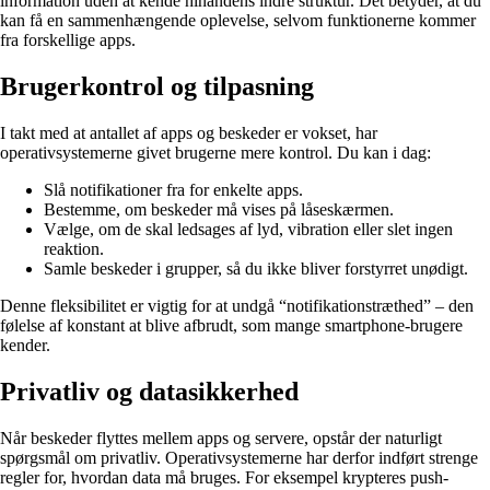
information uden at kende hinandens indre struktur. Det betyder, at du
kan få en sammenhængende oplevelse, selvom funktionerne kommer
fra forskellige apps.
Brugerkontrol og tilpasning
I takt med at antallet af apps og beskeder er vokset, har
operativsystemerne givet brugerne mere kontrol. Du kan i dag:
Slå notifikationer fra for enkelte apps.
Bestemme, om beskeder må vises på låseskærmen.
Vælge, om de skal ledsages af lyd, vibration eller slet ingen
reaktion.
Samle beskeder i grupper, så du ikke bliver forstyrret unødigt.
Denne fleksibilitet er vigtig for at undgå “notifikationstræthed” – den
følelse af konstant at blive afbrudt, som mange smartphone-brugere
kender.
Privatliv og datasikkerhed
Når beskeder flyttes mellem apps og servere, opstår der naturligt
spørgsmål om privatliv. Operativsystemerne har derfor indført strenge
regler for, hvordan data må bruges. For eksempel krypteres push-