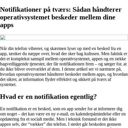
Notifikationer på tværs: Sådan håndterer
operativsystemet beskeder mellem dine
apps
Når din telefon vibrerer, og skærmen lyser op med en besked fra en
app, tænker du næppe over, hvad der sker bag kulissen. Men faktisk er
det et komplekst samspil mellem operativsystemet, appen og en række
bagvedliggende tjenester, der får notifikationen frem – og sørger for, at
du ikke bliver overvældet af dem. I denne artikel ser vi nærmere på,
hvordan operativsystemet håndterer beskeder mellem apps, og hvordan
det sikrer, at information flyder effektivt og sikkert på tværs af
systemet.
Hvad er en notifikation egentlig?
En notifikation er en besked, som en app sender for at informere dig
om noget – det kan være en ny e-mail, en kalenderpåmindelse eller en
opdatering fra et socialt medie. Men i teknisk forstand er det ikke
appen selv, der “vækker” din telefon. I stedet går beskeden gennem