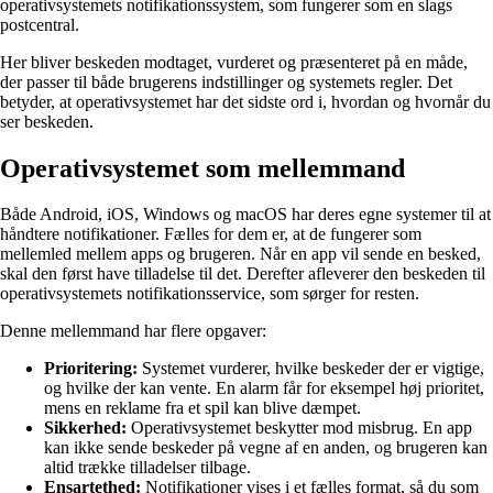
operativsystemets notifikationssystem, som fungerer som en slags
postcentral.
Her bliver beskeden modtaget, vurderet og præsenteret på en måde,
der passer til både brugerens indstillinger og systemets regler. Det
betyder, at operativsystemet har det sidste ord i, hvordan og hvornår du
ser beskeden.
Operativsystemet som mellemmand
Både Android, iOS, Windows og macOS har deres egne systemer til at
håndtere notifikationer. Fælles for dem er, at de fungerer som
mellemled mellem apps og brugeren. Når en app vil sende en besked,
skal den først have tilladelse til det. Derefter afleverer den beskeden til
operativsystemets notifikationsservice, som sørger for resten.
Denne mellemmand har flere opgaver:
Prioritering:
Systemet vurderer, hvilke beskeder der er vigtige,
og hvilke der kan vente. En alarm får for eksempel høj prioritet,
mens en reklame fra et spil kan blive dæmpet.
Sikkerhed:
Operativsystemet beskytter mod misbrug. En app
kan ikke sende beskeder på vegne af en anden, og brugeren kan
altid trække tilladelser tilbage.
Ensartethed:
Notifikationer vises i et fælles format, så du som