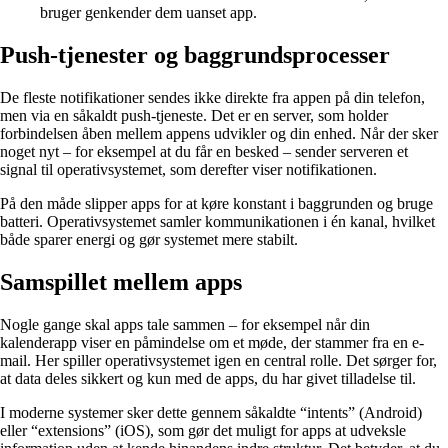
bruger genkender dem uanset app.
Push-tjenester og baggrundsprocesser
De fleste notifikationer sendes ikke direkte fra appen på din telefon,
men via en såkaldt push-tjeneste. Det er en server, som holder
forbindelsen åben mellem appens udvikler og din enhed. Når der sker
noget nyt – for eksempel at du får en besked – sender serveren et
signal til operativsystemet, som derefter viser notifikationen.
På den måde slipper apps for at køre konstant i baggrunden og bruge
batteri. Operativsystemet samler kommunikationen i én kanal, hvilket
både sparer energi og gør systemet mere stabilt.
Samspillet mellem apps
Nogle gange skal apps tale sammen – for eksempel når din
kalenderapp viser en påmindelse om et møde, der stammer fra en e-
mail. Her spiller operativsystemet igen en central rolle. Det sørger for,
at data deles sikkert og kun med de apps, du har givet tilladelse til.
I moderne systemer sker dette gennem såkaldte “intents” (Android)
eller “extensions” (iOS), som gør det muligt for apps at udveksle