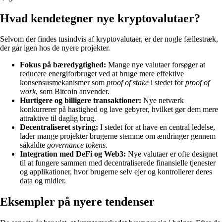
Hvad kendetegner nye kryptovalutaer?
Selvom der findes tusindvis af kryptovalutaer, er der nogle fællestræk,
der går igen hos de nyere projekter.
Fokus på bæredygtighed:
Mange nye valutaer forsøger at
reducere energiforbruget ved at bruge mere effektive
konsensusmekanismer som
proof of stake
i stedet for
proof of
work
, som Bitcoin anvender.
Hurtigere og billigere transaktioner:
Nye netværk
konkurrerer på hastighed og lave gebyrer, hvilket gør dem mere
attraktive til daglig brug.
Decentraliseret styring:
I stedet for at have en central ledelse,
lader mange projekter brugerne stemme om ændringer gennem
såkaldte
governance tokens
.
Integration med DeFi og Web3:
Nye valutaer er ofte designet
til at fungere sammen med decentraliserede finansielle tjenester
og applikationer, hvor brugerne selv ejer og kontrollerer deres
data og midler.
Eksempler på nyere tendenser