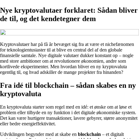
Nye kryptovalutaer forklaret: Sådan bliver
de til, og det kendetegner dem
Kryptovalutaer har på få år bevæget sig fra at være et nichefænomen
for teknologientusiaster til at blive en central del af den globale
finansielle samtale. Nye digitale valutaer dukker konstant op – nogle
med store ambitioner om at revolutionere økonomien, andre som
kortlivede eksperimenter. Men hvordan bliver en ny kryptovaluta
egentlig til, og hvad adskiller de mange projekter fra hinanden?
Fra idé til blockchain – sådan skabes en ny
kryptovaluta
En kryptovaluta starter som regel med en idé: et ønske om at løse et
problem eller tilbyde en ny funktion i det digitale økonomiske system.
Det kan være hurtigere transaktioner, lavere gebyrer, større anonymitet
eller bedre energieffektivitet.
Udviklingen begynder med at skabe en
blockchain
– et digitalt