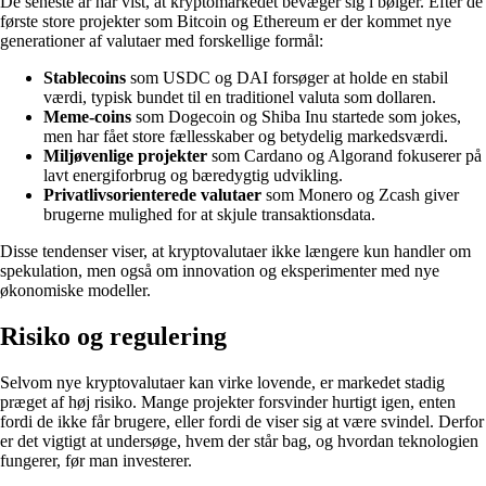
De seneste år har vist, at kryptomarkedet bevæger sig i bølger. Efter de
første store projekter som Bitcoin og Ethereum er der kommet nye
generationer af valutaer med forskellige formål:
Stablecoins
som USDC og DAI forsøger at holde en stabil
værdi, typisk bundet til en traditionel valuta som dollaren.
Meme-coins
som Dogecoin og Shiba Inu startede som jokes,
men har fået store fællesskaber og betydelig markedsværdi.
Miljøvenlige projekter
som Cardano og Algorand fokuserer på
lavt energiforbrug og bæredygtig udvikling.
Privatlivsorienterede valutaer
som Monero og Zcash giver
brugerne mulighed for at skjule transaktionsdata.
Disse tendenser viser, at kryptovalutaer ikke længere kun handler om
spekulation, men også om innovation og eksperimenter med nye
økonomiske modeller.
Risiko og regulering
Selvom nye kryptovalutaer kan virke lovende, er markedet stadig
præget af høj risiko. Mange projekter forsvinder hurtigt igen, enten
fordi de ikke får brugere, eller fordi de viser sig at være svindel. Derfor
er det vigtigt at undersøge, hvem der står bag, og hvordan teknologien
fungerer, før man investerer.