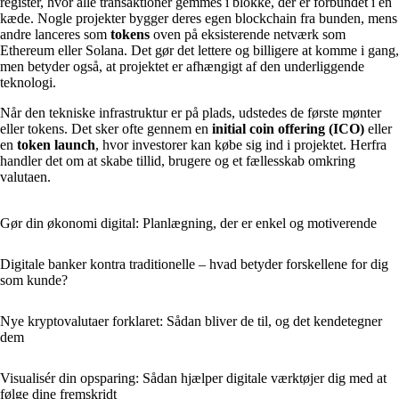
register, hvor alle transaktioner gemmes i blokke, der er forbundet i en
kæde. Nogle projekter bygger deres egen blockchain fra bunden, mens
andre lanceres som
tokens
oven på eksisterende netværk som
Ethereum eller Solana. Det gør det lettere og billigere at komme i gang,
men betyder også, at projektet er afhængigt af den underliggende
teknologi.
Når den tekniske infrastruktur er på plads, udstedes de første mønter
eller tokens. Det sker ofte gennem en
initial coin offering (ICO)
eller
en
token launch
, hvor investorer kan købe sig ind i projektet. Herfra
handler det om at skabe tillid, brugere og et fællesskab omkring
valutaen.
Gør din økonomi digital: Planlægning, der er enkel og motiverende
Digitale banker kontra traditionelle – hvad betyder forskellene for dig
som kunde?
Nye kryptovalutaer forklaret: Sådan bliver de til, og det kendetegner
dem
Visualisér din opsparing: Sådan hjælper digitale værktøjer dig med at
følge dine fremskridt