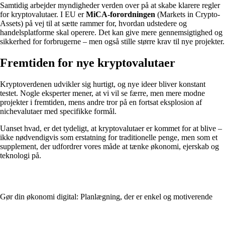
Samtidig arbejder myndigheder verden over på at skabe klarere regler
for kryptovalutaer. I EU er
MiCA-forordningen
(Markets in Crypto-
Assets) på vej til at sætte rammer for, hvordan udstedere og
handelsplatforme skal operere. Det kan give mere gennemsigtighed og
sikkerhed for forbrugerne – men også stille større krav til nye projekter.
Fremtiden for nye kryptovalutaer
Kryptoverdenen udvikler sig hurtigt, og nye ideer bliver konstant
testet. Nogle eksperter mener, at vi vil se færre, men mere modne
projekter i fremtiden, mens andre tror på en fortsat eksplosion af
nichevalutaer med specifikke formål.
Uanset hvad, er det tydeligt, at kryptovalutaer er kommet for at blive –
ikke nødvendigvis som erstatning for traditionelle penge, men som et
supplement, der udfordrer vores måde at tænke økonomi, ejerskab og
teknologi på.
Gør din økonomi digital: Planlægning, der er enkel og motiverende