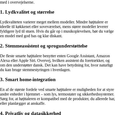
med i overvejelserne.
1. Lydkvalitet og størrelse
Lydkvaliteten varierer meget mellem modeller. Mindre højttalere er
ideelle til køkkenet eller soveværelset, mens større modeller leverer
fyldigere lyd til stuen. Hvis du går op i musikoplevelsen, bør du vælge
en model med god bas og klar diskant.
2. Stemmeassistent og sprogunderstøttelse
De fleste smarte højttalere benytter enten Google Assistant, Amazon
Alexa eller Apple Siri. Overvej, hvilken assistent du foretrækker, og
om den understøtter dansk. Det kan have betydning for, hvor naturligt
du kan bruge stemmestyringen i hverdagen.
3. Smart home-integration
En af de største fordele ved smarte højttalere er muligheden for at styre
andre enheder i hjemmet – som lys, termostater og sikkerhedssystemer.
Sørg for, at højttaleren er kompatibel med de produkter, du allerede har,
eller planlægger at anskaffe.
4. Privatliv og datasikkerhed