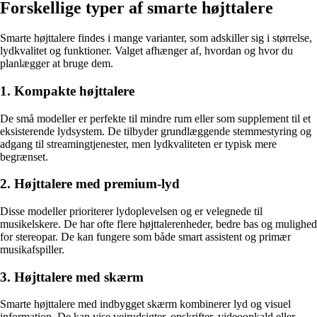
Forskellige typer af smarte højttalere
Smarte højttalere findes i mange varianter, som adskiller sig i størrelse,
lydkvalitet og funktioner. Valget afhænger af, hvordan og hvor du
planlægger at bruge dem.
1. Kompakte højttalere
De små modeller er perfekte til mindre rum eller som supplement til et
eksisterende lydsystem. De tilbyder grundlæggende stemmestyring og
adgang til streamingtjenester, men lydkvaliteten er typisk mere
begrænset.
2. Højttalere med premium-lyd
Disse modeller prioriterer lydoplevelsen og er velegnede til
musikelskere. De har ofte flere højttalerenheder, bedre bas og mulighed
for stereopar. De kan fungere som både smart assistent og primær
musikafspiller.
3. Højttalere med skærm
Smarte højttalere med indbygget skærm kombinerer lyd og visuel
information. De kan vise vejrudsigter, opskrifter, videoopkald eller