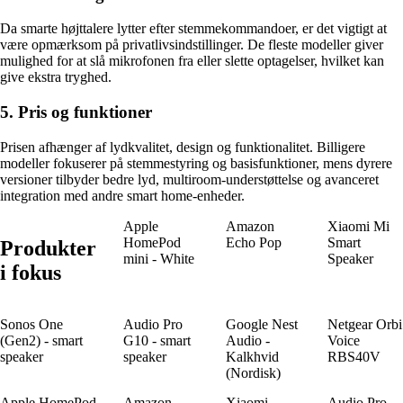
Da smarte højttalere lytter efter stemmekommandoer, er det vigtigt at
være opmærksom på privatlivsindstillinger. De fleste modeller giver
mulighed for at slå mikrofonen fra eller slette optagelser, hvilket kan
give ekstra tryghed.
5. Pris og funktioner
Prisen afhænger af lydkvalitet, design og funktionalitet. Billigere
modeller fokuserer på stemmestyring og basisfunktioner, mens dyrere
versioner tilbyder bedre lyd, multiroom-understøttelse og avanceret
integration med andre smart home-enheder.
Apple
Amazon
Xiaomi Mi
HomePod
Echo Pop
Smart
Produkter
mini - White
Speaker
i fokus
Sonos One
Audio Pro
Google Nest
Netgear Orbi
(Gen2) - smart
G10 - smart
Audio -
Voice
speaker
speaker
Kalkhvid
RBS40V
(Nordisk)
Apple HomePod
Amazon
Xiaomi
Audio Pro